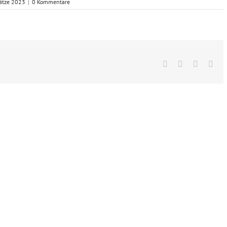
ätze 2023
|
0 Kommentare
Facebook
X
Vk
E-
Mai