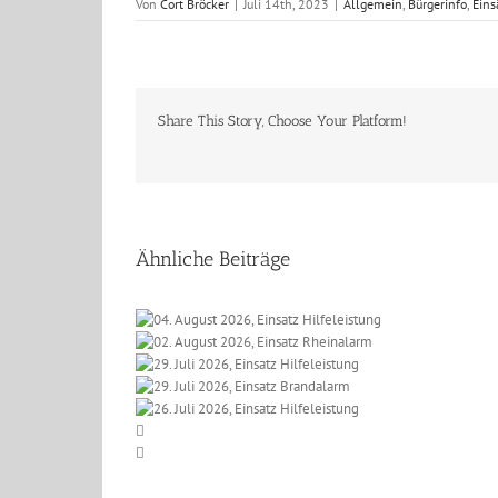
Von
Cort Bröcker
|
Juli 14th, 2023
|
Allgemein
,
Bürgerinfo
,
Eins
Share This Story, Choose Your Platform!
Ähnliche Beiträge
 2026, Einsatz
t 2026, Einsatz
eleistung
li 2026, Einsatz
einalarm
li 2026, Einsatz
lfeleistung
li 2026, Einsatz
randalarm
lfeleistung