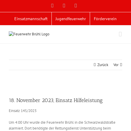
Zum
Facebook
X
YouTube
Inhalt
springen
Einsatzmannschaft
Jugendfeuerwehr
Förderverein
Zurück
Vor
Zeige
grösseres
18. November 2023, Einsatz Hilfeleistung
Bild
Einsatz 145/2023
Um 4:00 Uhr wurde die Feuerwehr Brühl in die Schwarzwaldstraße
alarmiert. Dort benötigte der Rettungsdienst Unterstützung beim