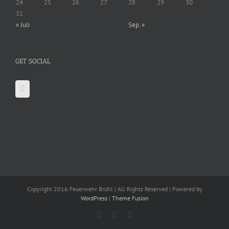
24
25
26
27
28
29
30
31
« Juli
Sep. »
GET SOCIAL
Copyright 2016 Feuerwehr Brühl | All Rights Reserved | Powered by
WordPress
|
Theme Fusion
Facebook
X
YouTube