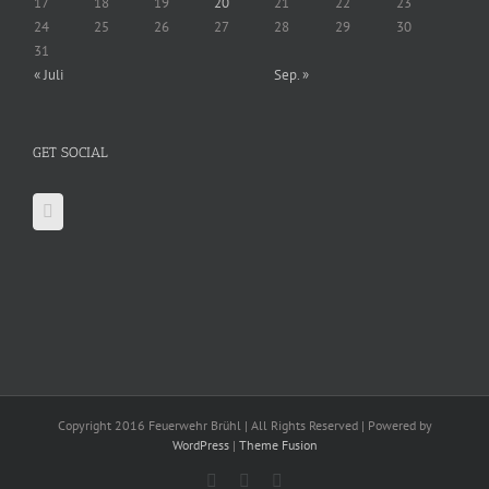
17
18
19
20
21
22
23
24
25
26
27
28
29
30
31
« Juli
Sep. »
GET SOCIAL
Copyright 2016 Feuerwehr Brühl | All Rights Reserved | Powered by
WordPress
|
Theme Fusion
Facebook
X
YouTube