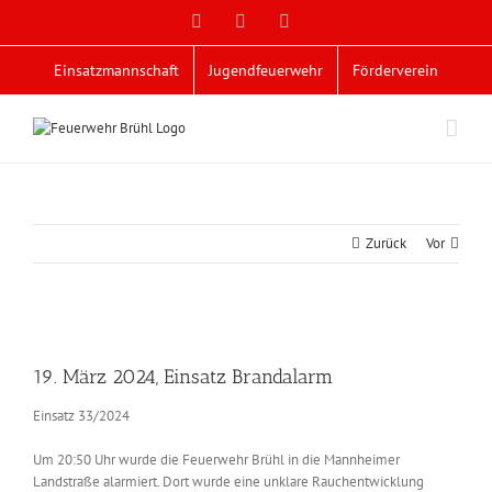
Zum
Facebook
X
YouTube
Inhalt
springen
Einsatzmannschaft
Jugendfeuerwehr
Förderverein
Zurück
Vor
Zeige
grösseres
19. März 2024, Einsatz Brandalarm
Bild
Einsatz 33/2024
Um 20:50 Uhr wurde die Feuerwehr Brühl in die Mannheimer
Landstraße alarmiert. Dort wurde eine unklare Rauchentwicklung