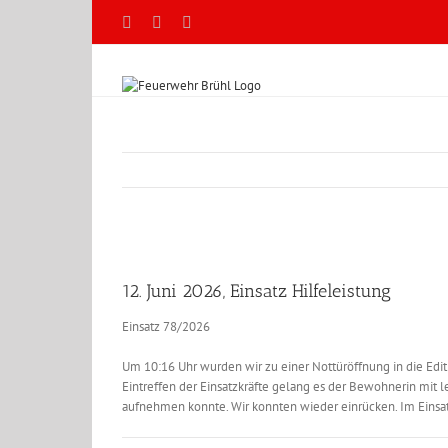
Zum
Facebook
X
YouTube
Inhalt
springen
Zeige
grösseres
12. Juni 2026, Einsatz Hilfeleistung
Bild
Einsatz 78/2026
Um 10:16 Uhr wurden wir zu einer Nottüröffnung in die Edit
Eintreffen der Einsatzkräfte gelang es der Bewohnerin mit let
aufnehmen konnte. Wir konnten wieder einrücken. Im Einsatz