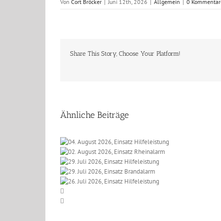
Von
Cort Bröcker
|
Juni 12th, 2026
|
Allgemein
|
0 Kommentar
Share This Story, Choose Your Platform!
Ähnliche Beiträge
 2026, Einsatz
t 2026, Einsatz
eleistung
li 2026, Einsatz
einalarm
li 2026, Einsatz
lfeleistung
li 2026, Einsatz
randalarm
lfeleistung