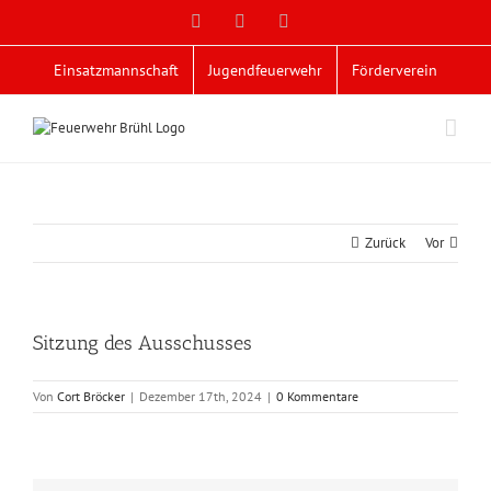
Zum
Facebook
X
YouTube
Inhalt
springen
Einsatzmannschaft
Jugendfeuerwehr
Förderverein
Zurück
Vor
Sitzung des Ausschusses
Von
Cort Bröcker
|
Dezember 17th, 2024
|
0 Kommentare