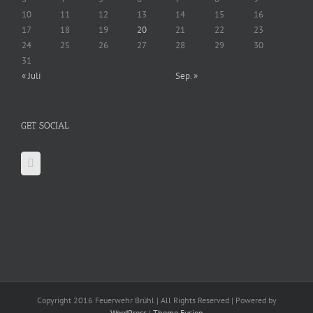
10
11
12
13
14
15
16
17
18
19
20
21
22
23
24
25
26
27
28
29
30
31
« Juli
Sep. »
GET SOCIAL
Copyright 2016 Feuerwehr Brühl | All Rights Reserved | Powered by
WordPress
|
Theme Fusion