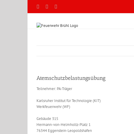
Zum
Facebook
X
YouTube
Inhalt
springen
Atemschutzbelastungsübung
Teilnehmer: PA-Träger
Karlsruher Institut für Technologie (KIT)
Werkfeuerwehr (WF)
Gebäude 315
Hermann-von-Helmholtz-Platz 1
76344 Eggenstein-Leopoldshafen