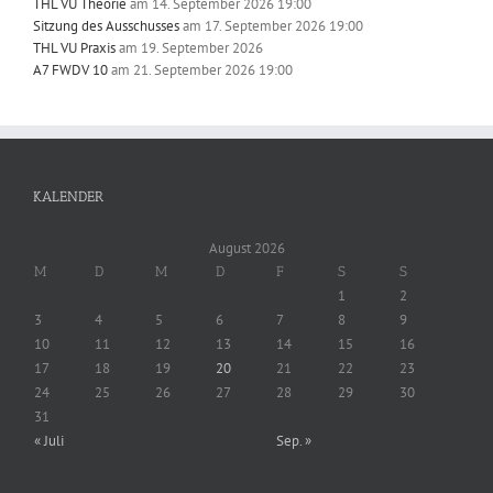
THL VU Theorie
am 14. September 2026 19:00
Sitzung des Ausschusses
am 17. September 2026 19:00
THL VU Praxis
am 19. September 2026
A7 FWDV 10
am 21. September 2026 19:00
KALENDER
August 2026
M
D
M
D
F
S
S
1
2
3
4
5
6
7
8
9
10
11
12
13
14
15
16
17
18
19
20
21
22
23
24
25
26
27
28
29
30
31
« Juli
Sep. »