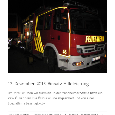
Zeige
grösseres
Bild
17. Dezember 2013, Einsatz Hilfeleistung
Um 21:40 wurden wir alarmiert. In der Mannheimer Straße hatte ein
PKW Öl verloren. Die Ölspur wurde abgesichert und von einer
Spezialfirma beseitigt. -cb-
Von
Cort Bröcker
|
Dezember 17th, 2013
|
Allgemein
,
Einsätze 2013
|
0