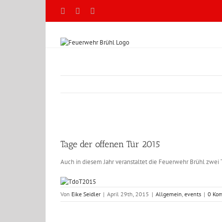
Zum
Facebook
X
YouTube
Inhalt
springen
Zeige
grösseres
Tage der offenen Tür 2015
Bild
Auch in diesem Jahr veranstaltet die Feuerwehr Brühl zwei 
Von
Eike Seidler
|
April 29th, 2015
|
Allgemein
,
events
|
0 Ko