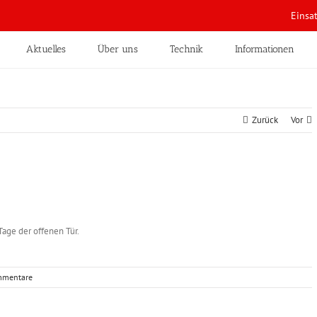
Einsa
Aktuelles
Über uns
Technik
Informationen
Zurück
Vor
Tage der offenen Tür.
mmentare