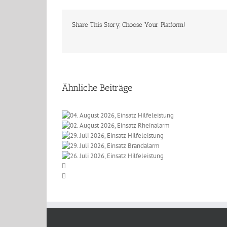
Share This Story, Choose Your Platform!
Ähnliche Beiträge
 2026, Einsatz
t 2026, Einsatz
eleistung
li 2026, Einsatz
einalarm
li 2026, Einsatz
lfeleistung
li 2026, Einsatz
randalarm
lfeleistung