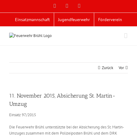
Zum
Facebook
X
YouTube
Inhalt
springen
Einsatzmannschaft
Jugendfeuerwehr
Förderverein
Zurück
Vor
11. November 2015, Absicherung St. Martin-
Umzug
Einsatz 97/2015
Die Feuerwehr Brühl unterstützte bei der Absicherung des St. Martin-
Umzuges zusammen mit dem Polizeiposten Brühl und dem DRK