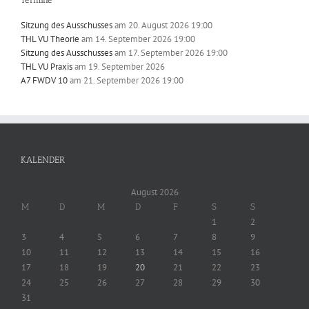
Sitzung des Ausschusses
am 20. August 2026 19:00
THL VU Theorie
am 14. September 2026 19:00
Sitzung des Ausschusses
am 17. September 2026 19:00
THL VU Praxis
am 19. September 2026
A7 FWDV 10
am 21. September 2026 19:00
KALENDER
August 2026
M
D
M
D
F
S
S
1
2
3
4
5
6
7
8
9
10
11
12
13
14
15
16
17
18
19
20
21
22
23
24
25
26
27
28
29
30
31