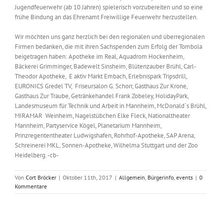
Jugendfeuerwehr (ab 10 Jahren) spielerisch vorzubereiten und so eine
frühe Bindung an das Ehrenamt Freiwillige Feuerwehr herzustellen.
Wir möchten uns ganz herzlich bei den regionalen und überregionalen
Firmen bedanken, die mit ihren Sachspenden zum Erfolg der Tombola
beigetragen haben: Apotheke im Real, Aquadrom Hockenheim,
Bäckerei Grimminger, Badewelt Sinsheim, Blütenzauber Brühl, Carl-
Theodor Apotheke, E aktiv Markt Embach, Erlebnispark Tripsdrill,
EURONICS Gredel TV, Friseursalon G. Schorr, Gasthaus Zur Krone,
Gasthaus Zur Traube, Getränkehandel Frank Zobeley, HolidayPark,
Landesmuseum für Technik und Arbeit in Mannheim, McDonald`s Brühl,
MIRAMAR Weinheim, Nagelstübchen Elke Fleck, Nationaltheater
Mannheim, Partyservice Kögel, Planetarium Mannheim,
Prinzregententheater Ludwigshafen, Rohrhof-Apotheke, SAP Arena,
Schreinerei MKL, Sonnen-Apotheke, Wilhelma Stuttgart und der Zoo
Heidelberg. -cb-
Von
Cort Bröcker
|
Oktober 11th, 2017
|
Allgemein
,
Bürgerinfo
,
events
|
0
Kommentare