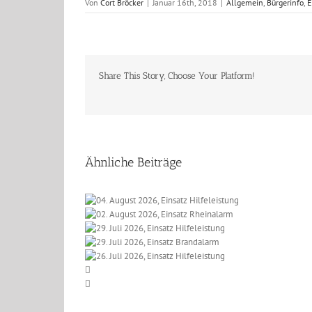
Von
Cort Bröcker
|
Januar 16th, 2018
|
Allgemein
,
Bürgerinfo
,
E
Share This Story, Choose Your Platform!
Ähnliche Beiträge
 2026, Einsatz
t 2026, Einsatz
eleistung
li 2026, Einsatz
einalarm
li 2026, Einsatz
lfeleistung
li 2026, Einsatz
randalarm
lfeleistung