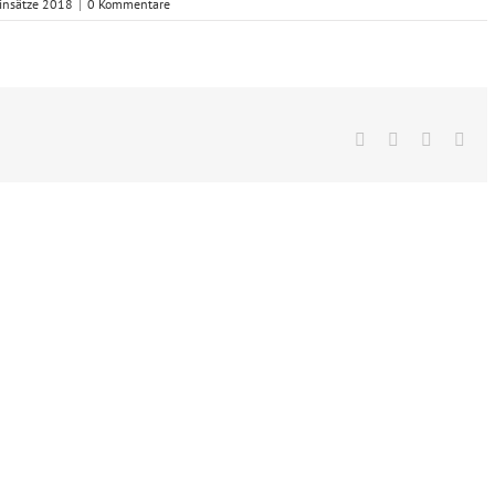
insätze 2018
|
0 Kommentare
Facebook
X
Vk
E-
Mai