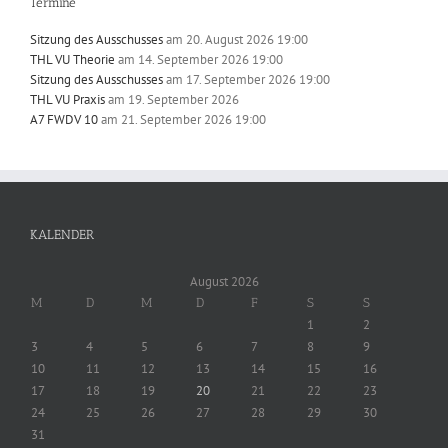
Termine
Sitzung des Ausschusses
am 20. August 2026 19:00
THL VU Theorie
am 14. September 2026 19:00
Sitzung des Ausschusses
am 17. September 2026 19:00
THL VU Praxis
am 19. September 2026
A7 FWDV 10
am 21. September 2026 19:00
KALENDER
August 2026
M
D
M
D
F
S
S
1
2
3
4
5
6
7
8
9
10
11
12
13
14
15
16
17
18
19
20
21
22
23
24
25
26
27
28
29
30
31