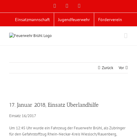
Zum
Facebook
X
YouTube
Inhalt
springen
Einsatzmannschaft
Jugendfeuerwehr
Förderverein
Zurück
Vor
Zeige
grösseres
17. Januar 2018, Einsatz Überlandhilfe
Bild
Einsatz 16/2017
Um 12:45 Uhr wurde ein Fahrzeug der Feuerwehr Brühl, als Zubringer
für den Gefahrstoffzug Rhein-Neckar-Kreis Wiesloch/Rauenberg,