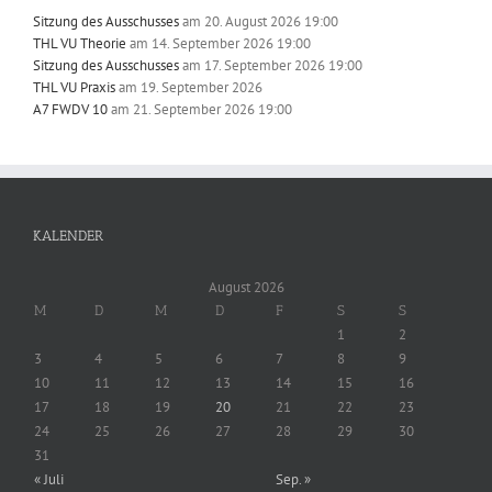
Sitzung des Ausschusses
am 20. August 2026 19:00
THL VU Theorie
am 14. September 2026 19:00
Sitzung des Ausschusses
am 17. September 2026 19:00
THL VU Praxis
am 19. September 2026
A7 FWDV 10
am 21. September 2026 19:00
KALENDER
August 2026
M
D
M
D
F
S
S
1
2
3
4
5
6
7
8
9
10
11
12
13
14
15
16
17
18
19
20
21
22
23
24
25
26
27
28
29
30
31
« Juli
Sep. »