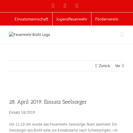
Zum
Facebook
X
YouTube
Inhalt
springen
Einsatzmannschaft
Jugendfeuerwehr
Förderverein
Zurück
Vor
Zeige
grösseres
28. April 2019, Einsatz Seelsorger
Bild
Einsatz 58/2019
Um 11:10 Uhr wurde das Feuerwehr-Seelsorge-Team alarmiert. Ein
Seelsorger aus Brühl eilte zur Einsatzstelle nach Schwetzingen. -cb-