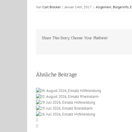
Von
Cort Bröcker
|
Januar 14th, 2017
|
Allgemein
,
Bürgerinfo
,
E
Share This Story, Choose Your Platform!
Ähnliche Beiträge
 2026, Einsatz
t 2026, Einsatz
eleistung
li 2026, Einsatz
einalarm
li 2026, Einsatz
lfeleistung
li 2026, Einsatz
randalarm
lfeleistung