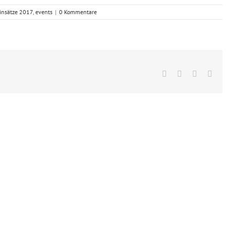
insätze 2017
,
events
|
0 Kommentare
Facebook
X
Vk
E-
Mai